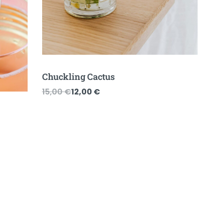
Chuckling Cactus
Original
Current
15,00
€
12,00
€
price
price
was:
is:
15,00 €.
12,00 €.