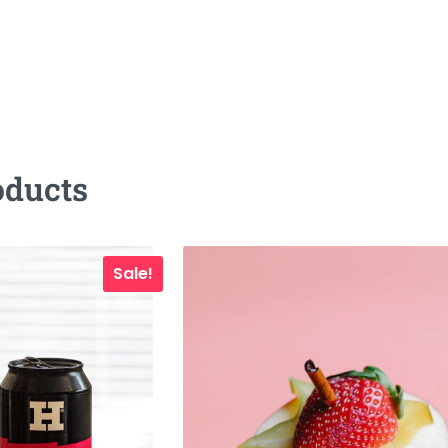
oducts
Sale!