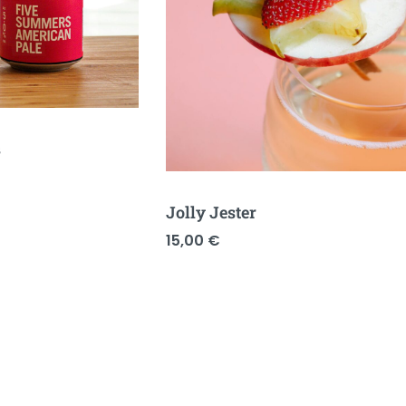
s
Jolly Jester
15,00
€