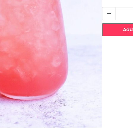
Sassy
Spritz
quantit
Add