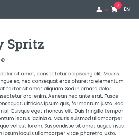
EN
 Spritz
0
€
olor sit amet, consectetur adipiscing elit. Mauris
 congue ex, nec consequat eros pharetra elementum.
s at tortor sit amet aliquam. Sed in ornare dolor.
nsectetur orci enim. Aenean nec ante erat. Fusce
onsequat, ultricies ipsum quis, fermentum justo. Sed
n nisl. Quisque eget rhoncus elit. Duis fringilla tempor
entum lectus lacinia a. Mauris euismod ullamcorper
que vel est lorem. Suspendisse sit amet augue risus.
on ipsum iaculis ullamcorper vitae pharetra justo.